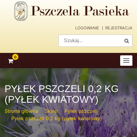
skip
navigation
LOGOWANIE
REJESTRACJA
0
PYŁEK PSZCZELI 0,2 KG
(PYŁEK KWIATOWY)
Strona główna
Sklep
Pyłek pszczeli
Pyłek pszczeli 0,2 kg (pyłek kwiatowy)