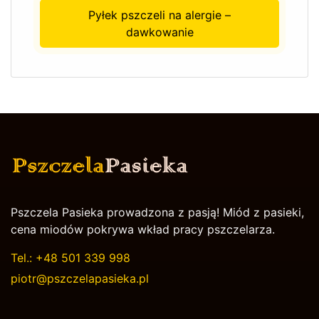
Pyłek pszczeli na alergie –
dawkowanie
Pszczela Pasieka prowadzona z pasją! Miód z pasieki,
cena miodów pokrywa wkład pracy pszczelarza.
Tel.:
+48 501 339 998
piotr@pszczelapasieka.pl