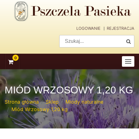
skip
navigation
LOGOWANIE
REJESTRACJA
0
MIÓD WRZOSOWY 1,20 KG
Strona główna
Sklep
Miody naturalne
Miód Wrzosowy 1,20 kg