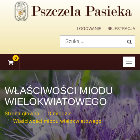
skip
navigation
LOGOWANIE
REJESTRACJA
0
WŁAŚCIWOŚCI MIODU
WIELOKWIATOWEGO
Strona główna
O miodzie
Właściwości miodu wielokwiatowego