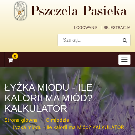
skip
navigation
LOGOWANIE
REJESTRACJA
0
ŁYŻKA MIODU - ILE
KALORII MA MIÓD?
KALKULATOR
Strona główna
O miodzie
Łyżka miodu - Ile kalorii ma Miód? KALKULATOR