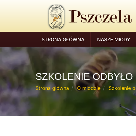
skip
navigation
STRONA GŁÓWNA
NASZE MIODY
SZKOLENIE ODBYŁO 
Strona główna
O miodzie
Szkolenie 