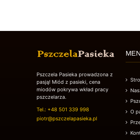
ME
Pszczela Pasieka prowadzona z
Str
pasją! Miód z pasieki, cena
miodów pokrywa wkład pracy
Nas
pszczelarza.
Psz
Tel.:
+48 501 339 998
O p
piotr@pszczelapasieka.pl
Prze
Kon