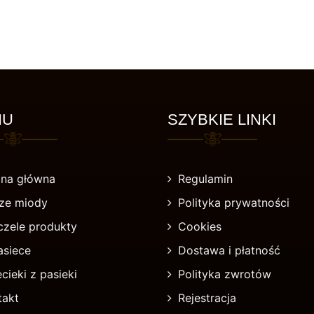
NU
SZYBKIE LINKI
ona główna
Regulamin
ze miody
Polityka prywatności
czele produkty
Cookies
asiece
Dostawa i płatność
cieki z pasieki
Polityka zwrotów
takt
Rejestracja