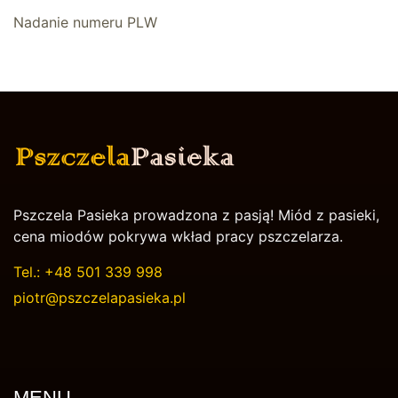
Nadanie numeru PLW
Pszczela Pasieka prowadzona z pasją! Miód z pasieki,
cena miodów pokrywa wkład pracy pszczelarza.
Tel.:
+48 501 339 998
piotr@pszczelapasieka.pl
MENU