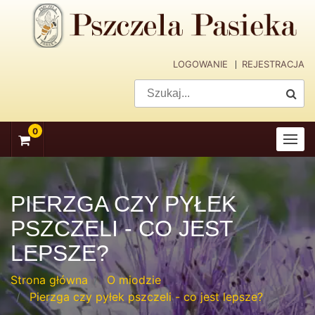
skip
navigation
LOGOWANIE
REJESTRACJA
0
PIERZGA CZY PYŁEK
PSZCZELI - CO JEST
LEPSZE?
Strona główna
O miodzie
Pierzga czy pyłek pszczeli - co jest lepsze?